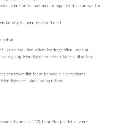
edlem være indforstået med at tage det fulde ansvar for
vis køretøjet anvendes i strid med
s ophør.
mål, kan disse uden videre inddrage bilen, uden at
ms regning. Myndighederne har tilladelse til at føre
 det er nødvendigt for at behandle leje/medlems
iv. Myndigheder i både ind og udland.
vanvidskørsel (L127), hvorefter politiet vil være