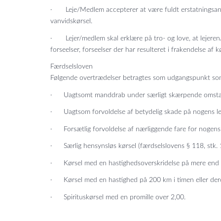
· Leje/Medlem accepterer at være fuldt erstatningsansva
vanvidskørsel.
· Lejer/medlem skal erklære på tro- og love, at lejeren/m
forseelser, forseelser der har resulteret i frakendelse af k
Færdselsloven
Følgende overtrædelser betragtes som udgangspunkt som
· Uagtsomt manddrab under særligt skærpende omstændi
· Uagtsom forvoldelse af betydelig skade på nogens leg
· Forsætlig forvoldelse af nærliggende fare for nogens liv
· Særlig hensynsløs kørsel (færdselslovens § 118, stk. 
· Kørsel med en hastighedsoverskridelse på mere end 1
· Kørsel med en hastighed på 200 km i timen eller der
· Spirituskørsel med en promille over 2,00.