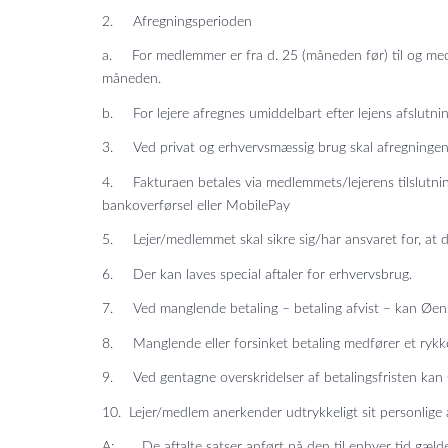
2. Afregningsperioden
a. For medlemmer er fra d. 25 (måneden før) til og med 
måneden.
b. For lejere afregnes umiddelbart efter lejens afslutnin
3. Ved privat og erhvervsmæssig brug skal afregningen 
4. Fakturaen betales via medlemmets/lejerens tilslutning 
bankoverførsel eller MobilePay
5. Lejer/medlemmet skal sikre sig/har ansvaret for, at det
6. Der kan laves special aftaler for erhvervsbrug.
7. Ved manglende betaling – betaling afvist – kan Øens Bi
8. Manglende eller forsinket betaling medfører et rykker
9. Ved gentagne overskridelser af betalingsfristen kan
10. Lejer/medlem anerkender udtrykkeligt sit personlige a
A: De aftalte satser anført på den til enhver tid gælden