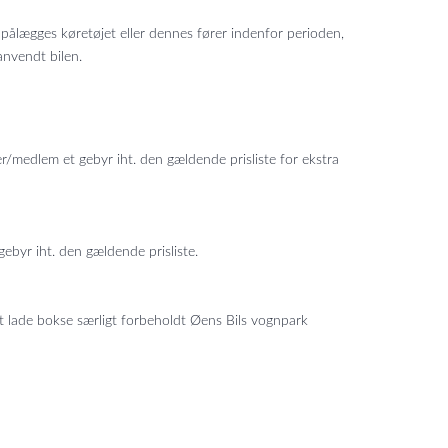
pålægges køretøjet eller dennes fører indenfor perioden,
anvendt bilen.
er/medlem et gebyr iht. den gældende prisliste for ekstra
gebyr iht. den gældende prisliste.
at lade bokse særligt forbeholdt Øens Bils vognpark