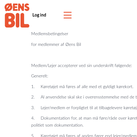
Log ind
Medlemsbetingelser
for medlemmer af Øens Bil
Medlem/Lejer accepterer ved sin underskrift følgende:
Generelt:
1. Køretøjet må føres af alle med et gyldigt kørekort.
2. Al anvendelse skal ske i overensstemmelse med de til 
3. Lejer/medlem er forpligtet til at tilbagelevere køretøje
4. Dokumentation for, at man må føre/råde over køretøjet
politiet som dokumentation.
5. Køretøjet må føres af anden fører end lejer/medlem, h