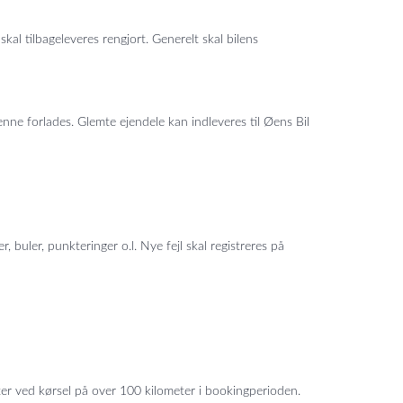
l tilbageleveres rengjort. Generelt skal bilens
enne forlades. Glemte ejendele kan indleveres til Øens Bil
 buler, punkteringer o.l. Nye fejl skal registreres på
r ved kørsel på over 100 kilometer i bookingperioden.