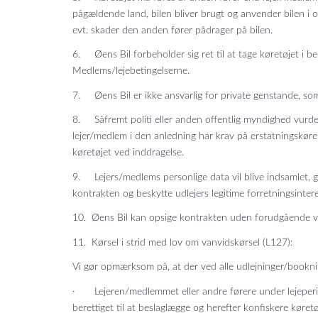
pågældende land, bilen bliver brugt og anvender bilen i
evt. skader den anden fører pådrager på bilen.
6. Øens Bil forbeholder sig ret til at tage køretøjet i b
Medlems/lejebetingelserne.
7. Øens Bil er ikke ansvarlig for private genstande, som 
8. Såfremt politi eller anden offentlig myndighed vurdere
lejer/medlem i den anledning har krav på erstatningskøre
køretøjet ved inddragelse.
9. Lejers/medlems personlige data vil blive indsamlet, 
kontrakten og beskytte udlejers legitime forretningsintere
10. Øens Bil kan opsige kontrakten uden forudgående va
11. Kørsel i strid med lov om vanvidskørsel (L127):
Vi gør opmærksom på, at der ved alle udlejninger/booknin
· Lejeren/medlemmet eller andre førere under lejeperiode
berettiget til at beslaglægge og herefter konfiskere køretø