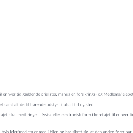
enhver tid gældende prislister, manualer, forsikrings- og Medlems/lejebet
t samt alt dertil hørende udstyr til aftalt tid og sted.
, skal medbringes i fysisk eller elektronisk form i køretøjet til enhver t
vis lejer/medlem er med i bilen og har sikret sig, at den anden fører har