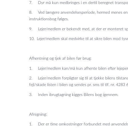
7. Dyr må kun medbringes i en dertil beregnet transport
8. Ved længere anvendelsesperiode, hermed menes en uge e
instruktionsbog følges.
9. Lejer/medlem er bekendt med, at der er monteret spo
10. Lejer/medlem skal medvirke til at sikre bilen mod tyv
Afhentning og tjek af bilen før brug:
1. Lejer/medlem kan/må kun afhente bilen efter lejeperi
2. Lejer/medlem forpligter sig til at tjekke bilens tilsta
fejl/skade listen i bilen og sendes pr. sms til tlf. nr. 4283
3. Inden ibrugtagning kigges Bilens bog igennem.
Afregning:
1. Der er time omkostninger forbundet med anvendelse a