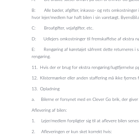
B: Alle bøder, afgifter, inkasso- og rets omkostninger i
hvor lejer/medlem har haft bilen i sin varetægt. ByensBil.
C: Broafgifter, vejafgifter, etc.
D: Udlejers omkostninger til fremskaffelse af ekstra nøgl
E: Rengøring af køretøjet såfremt dette returneres i særli
rengøring.
11. Hvis der er brug for ekstra rengøring/lugtfjernelse pg
12. Klistermærker eller anden staffering må ikke fjernes f
13. Opladning
a. Bilerne er forsynet med en Clever Go brik, der giver 
Aflevering af bilen:
1. Lejer/medlem forpligter sig til at aflevere bilen sen
2. Afleveringen er kun sket korrekt hvis: