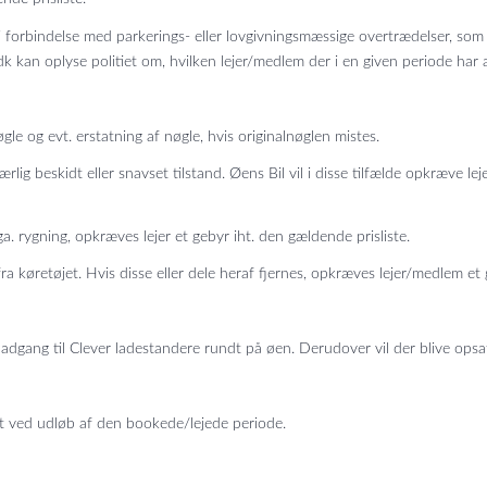
 forbindelse med parkerings- eller lovgivningsmæssige overtrædelser, som 
dk kan oplyse politiet om, hvilken lejer/medlem der i en given periode har 
e og evt. erstatning af nøgle, hvis originalnøglen mistes.
g beskidt eller snavset tilstand. Øens Bil vil i disse tilfælde opkræve lej
a. rygning, opkræves lejer et gebyr iht. den gældende prisliste.
ra køretøjet. Hvis disse eller dele heraf fjernes, opkræves lejer/medlem et 
adgang til Clever ladestandere rundt på øen. Derudover vil der blive ops
est ved udløb af den bookede/lejede periode.