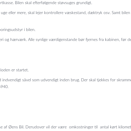
kasse. Bilen skal efterfølgende støvsuges grundigt.
ller mere, skal lejer kontrollere væskestand, dæktryk osv. Samt bilen ska
ringsudstyr i bilen.
eri og hærværk. Alle synlige værdigenstande bør fjernes fra kabinen, før d
oden er startet.
nd indvendigt såvel som udvendigt inden brug. Der skal tjekkes for skrammer,
 6940.
f Øens Bil. Derudover vil der være omkostninger til antal kørt kilomete