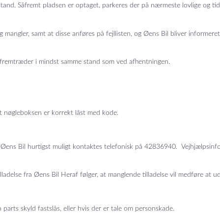
stand. Såfremt pladsen er optaget, parkeres der på nærmeste lovlige og t
 mangler, samt at disse anføres på fejllisten, og Øens Bil bliver informeret
 fremtræder i mindst samme stand som ved afhentningen.
at nøgleboksen er korrekt låst med kode.
ens Bil hurtigst muligt kontaktes telefonisk på 42836940. Vejhjælpsinform
else fra Øens Bil Heraf følger, at manglende tilladelse vil medføre at udg
ts skyld fastslås, eller hvis der er tale om personskade.