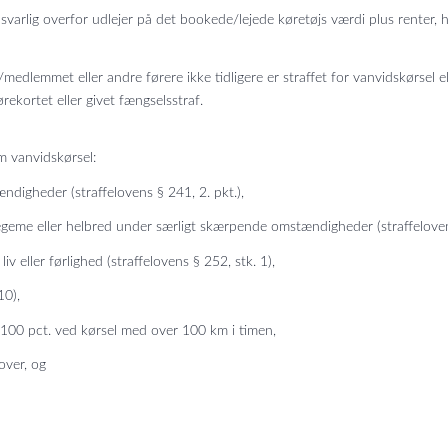
rlig overfor udlejer på det bookede/lejede køretøjs værdi plus renter, h
edlemmet eller andre førere ikke tidligere er straffet for vanvidskørsel el
ørekortet eller givet fængselsstraf.
 vanvidskørsel:
gheder (straffelovens § 241, 2. pkt.),
eme eller helbred under særligt skærpende omstændigheder (straffelovens
 eller førlighed (straffelovens § 252, stk. 1),
10),
00 pct. ved kørsel med over 100 km i timen,
over, og