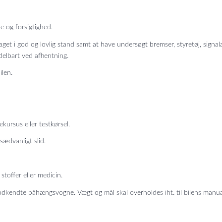
 og forsigtighed.
t i god og lovlig stand samt at have undersøgt bremser, styretøj, signal
ddelbart ved afhentning.
ilen.
ursus eller testkørsel.
ædvanligt slid.
toffer eller medicin.
dkendte påhængsvogne. Vægt og mål skal overholdes iht. til bilens manua