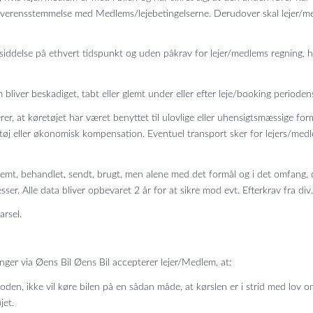
 overensstemmelse med Medlems/lejebetingelserne. Derudover skal lejer/m
esiddelse på ethvert tidspunkt og uden påkrav for lejer/medlems regning, h
bliver beskadiget, tabt eller glemt under eller efter leje/booking perioden
r, at køretøjet har været benyttet til ulovlige eller uhensigtsmæssige for
tøj eller økonomisk kompensation. Eventuel transport sker for lejers/medle
gemt, behandlet, sendt, brugt, men alene med det formål og i det omfang,
sser. Alle data bliver opbevaret 2 år for at sikre mod evt. Efterkrav fra d
rsel.
ger via Øens Bil Øens Bil accepterer lejer/Medlem, at:
n, ikke vil køre bilen på en sådan måde, at kørslen er i strid med lov om 
jet.