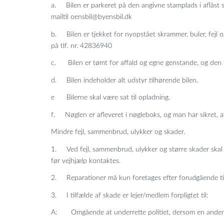
a. Bilen er parkeret på den angivne stamplads i aflåst 
mailtil oensbil@byensbil.dk
b. Bilen er tjekket for nyopstået skrammer, buler, fejl og
på tlf. nr. 42836940
c. Bilen er tømt for affald og egne genstande, og den
d. Bilen indeholder alt udstyr tilhørende bilen.
e Bilerne skal være sat til opladning.
f. Nøglen er afleveret i nøgleboks, og man har sikret, 
Mindre fejl, sammenbrud, ulykker og skader.
1. Ved fejl, sammenbrud, ulykker og større skader skal Ø
før vejhjælp kontaktes.
2. Reparationer må kun foretages efter forudgående tillad
3. I tilfælde af skade er lejer/medlem forpligtet til:
A: Omgående at underrette politiet, dersom en anden par