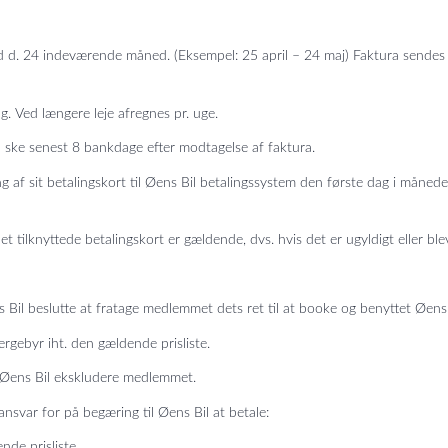
d. 24 indeværende måned. (Eksempel: 25 april – 24 maj) Faktura sendes pr
g. Ved længere leje afregnes pr. uge.
ske senest 8 bankdage efter modtagelse af faktura.
af sit betalingskort til Øens Bil betalingssystem den første dag i måneden
 tilknyttede betalingskort er gældende, dvs. hvis det er ugyldigt eller ble
l beslutte at fratage medlemmet dets ret til at booke og benyttet Øens Bil
gebyr iht. den gældende prisliste.
 Øens Bil ekskludere medlemmet.
nsvar for på begæring til Øens Bil at betale:
de prisliste.