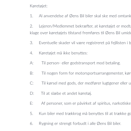
Køretøjet:
1. Al anvendelse af Øens Bil biler skal ske med omtanke
2. Lejeren/Medlemmet bekræfter, at køretøjet er modtage
klage over køretøjets tilstand fremføres til Øens Bil umi
3. Eventuelle skader vil være registreret på fejllisten i b
4. Køretøjet må ikke benyttes:
A: Til person- eller godstransport mod betaling.
B: Til nogen form for motorsportsarrangementer, kørek
C: Til kørsel med gods, der medfører lugtgener eller us
D: Til at slæbe et andet køretøj.
E: Af personer, som er påvirket af spiritus, narkotiske s
5. Kun biler med trækkrog må benyttes til at trække go
6. Rygning er strengt forbudt i alle Øens Bil biler.