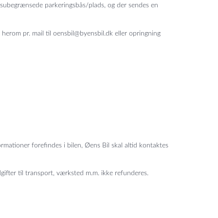
idsubegrænsede parkeringsbås/plads, og der sendes en
 herom pr. mail til oensbil@byensbil.dk eller opringning
ationer forefindes i bilen, Øens Bil skal altid kontaktes
ifter til transport, værksted m.m. ikke refunderes.